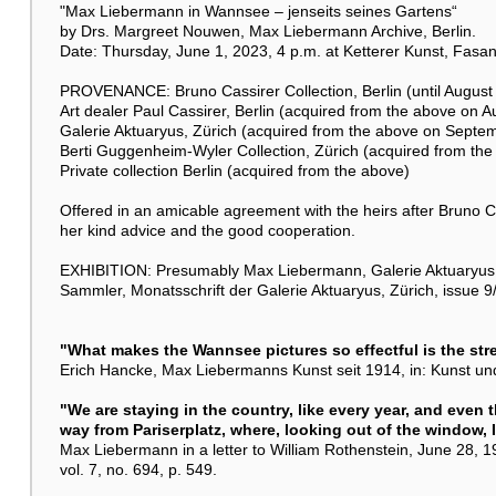
"Max Liebermann in Wannsee – jenseits seines Gartens“
by Drs. Margreet Nouwen, Max Liebermann Archive, Berlin.
Autre image
Date: Thursday, June 1, 2023, 4 p.m. at Ketterer Kunst, Fasa
PROVENANCE: Bruno Cassirer Collection, Berlin (until August
Art dealer Paul Cassirer, Berlin (acquired from the above on A
Galerie Aktuaryus, Zürich (acquired from the above on Septem
Berti Guggenheim-Wyler Collection, Zürich (acquired from the 
Autre image
Private collection Berlin (acquired from the above)
Offered in an amicable agreement with the heirs after Bruno Cas
her kind advice and the good cooperation.
EXHIBITION: Presumably Max Liebermann, Galerie Aktuaryus, Z
Sammler, Monatsschrift der Galerie Aktuaryus, Zürich, issue 9/
"What makes the Wannsee pictures so effectful is the stren
Autre image
Erich Hancke, Max Liebermanns Kunst seit 1914, in: Kunst und 
"We are staying in the country, like every year, and even th
way from Pariserplatz, where, looking out of the window, I
Max Liebermann in a letter to William Rothenstein, June 28, 
Autre image
vol. 7, no. 694, p. 549.