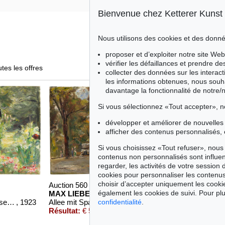
Bienvenue chez Ketterer Kunst
Nous utilisons des cookies et des donné
proposer et d’exploiter notre site Web
vérifier les défaillances et prendre d
utes les offres
collecter des données sur les interact
les informations obtenues, nous souh
davantage la fonctionnalité de notre/
Si vous sélectionnez «Tout accepter», n
développer et améliorer de nouvelles 
afficher des contenus personnalisés, 
Si vous choisissez «Tout refuser», nous 
contenus non personnalisés sont influe
regarder, les activités de votre session 
cookies pour personnaliser les contenus
choisir d’accepter uniquement les cook
Auction 560 - Lot 13
Auction 342 - Lot
également les cookies de suivi. Pour plu
MAX LIEBERMANN
MAX LIEBERM
Der Nutzgarten in Wannsee nach Südosten
, 1923
Allee mit Spaziergängern und Automobilen
, 1924
confidentialité
.
Résultat:
€ 571,500
Résultat:
€ 390,