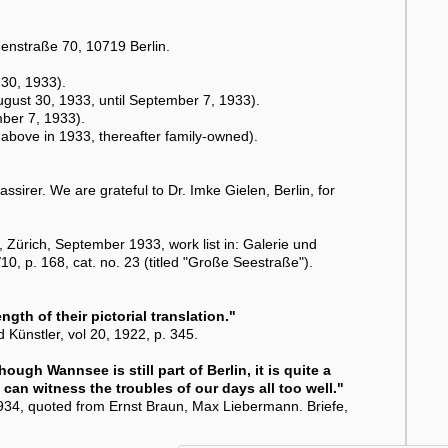
nenstraße 70, 10719 Berlin.
 30, 1933).
ugust 30, 1933, until September 7, 1933).
ber 7, 1933).
above in 1933, thereafter family-owned).
sirer. We are grateful to Dr. Imke Gielen, Berlin, for
ürich, September 1933, work list in: Galerie und
10, p. 168, cat. no. 23 (titled "Große Seestraße").
gth of their pictorial translation."
Künstler, vol 20, 1922, p. 345.
ough Wannsee is still part of Berlin, it is quite a
 can witness the troubles of our days all too well."
1934, quoted from Ernst Braun, Max Liebermann. Briefe,