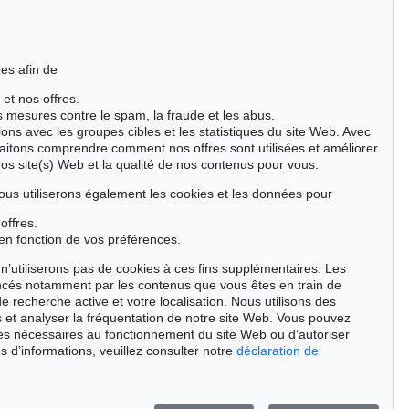
es afin de
 et nos offres.
es mesures contre le spam, la fraude et les abus.
ions avec les groupes cibles et les statistiques du site Web. Avec
aitons comprendre comment nos offres sont utilisées et améliorer
nos site(s) Web et la qualité de nos contenus pour vous.
ous utiliserons également les cookies et les données pour
offres.
en fonction de vos préférences.
n’utiliserons pas de cookies à ces fins supplémentaires. Les
ncés notamment par les contenus que vous êtes en train de
de recherche active et votre localisation. Nous utilisons des
 et analyser la fréquentation de notre site Web. Vous pouvez
ies nécessaires au fonctionnement du site Web ou d’autoriser
 252
Auction 525 - Lot 211
s d’informations, veuillez consulter notre
déclaration de
ANN
MAX LIEBERMANN
Der Nutzgarten in Wannsee nach Westen
, 1920
Garten mit Palme und zwei weiblichen Figuren
, 1908
400
Résultat:
€ 337,500