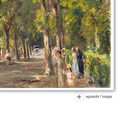
+
agrandir l´image