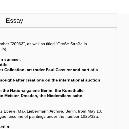
Essay
umber "20963", as well as titled "Große Straße in
 in).
 in summer.
tifs.
 Collection, art trader Paul Cassirer and part of a
ought-after creations on the international auction
the Nationalgalerie Berlin, the Kunsthalle
e Meister, Dresden, the Niedersächsische
as Eberle, Max Liebermann Archive, Berlin, from May 10,
logue raisonné of paintings under the number 1925/32a.
erlin: