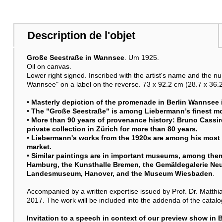
Description de l'objet
Autre image
Große Seestraße in Wannsee
. Um 1925.
Oil on canvas.
Lower right signed. Inscribed with the artist's name and the n
Wannsee" on a label on the reverse. 73 x 92.2 cm (28.7 x 36.2
Autre image
• Masterly depiction of the promenade in Berlin Wannsee
• The "Große Seestraße" is among Liebermann’s finest mo
• More than 90 years of provenance history: Bruno Cassirer
private collection in Zürich for more than 80 years.
• Liebermann's works from the 1920s are among his most s
market.
• Similar paintings are in important museums, among them 
Hamburg, the Kunsthalle Bremen, the Gemäldegalerie Neu
Landesmuseum, Hanover, and the Museum Wiesbaden
.
Autre image
Accompanied by a written expertise issued by Prof. Dr. Matthi
2017. The work will be included into the addenda of the cata
Invitation to a speech in context of our preview show in B