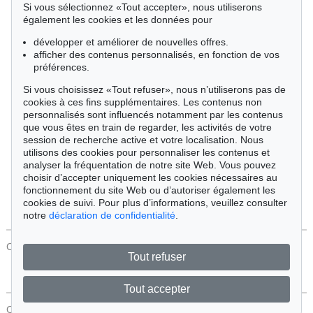
Si vous sélectionnez «Tout accepter», nous utiliserons
Cimélie
également les cookies et les données pour
développer et améliorer de nouvelles offres.
afficher des contenus personnalisés, en fonction de vos
Trier par:
préférences.
Si vous choisissez «Tout refuser», nous n’utiliserons pas de
cookies à ces fins supplémentaires. Les contenus non
Tous les objets
personnalisés sont influencés notamment par les contenus
Offres actuelles
que vous êtes en train de regarder, les activités de votre
Objets vendus
session de recherche active et votre localisation. Nous
utilisons des cookies pour personnaliser les contenus et
analyser la fréquentation de notre site Web. Vous pouvez
Chercher
choisir d’accepter uniquement les cookies nécessaires au
fonctionnement du site Web ou d’autoriser également les
cookies de suivi. Pour plus d’informations, veuillez consulter
notre
déclaration de confidentialité
.
CONTACT
Protection Des Données
Tout refuser
Tout accepter
CONTACT
Protection Des Données