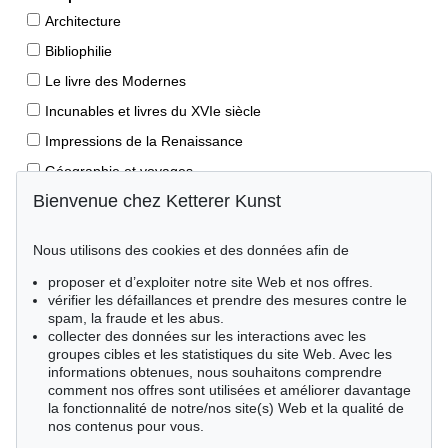
Architecture
Bibliophilie
Le livre des Modernes
Incunables et livres du XVIe siècle
Impressions de la Renaissance
Géographie et voyages
Bienvenue chez Ketterer Kunst
Éditions princeps
Manuscrits anciens
Nous utilisons des cookies et des données afin de
Autographes
proposer et d’exploiter notre site Web et nos offres.
Livres pour enfants
vérifier les défaillances et prendre des mesures contre le
spam, la fraude et les abus.
Style de vie
collecter des données sur les interactions avec les
Événements clés des sciences naturelles
groupes cibles et les statistiques du site Web. Avec les
informations obtenues, nous souhaitons comprendre
Littérature mondiale
comment nos offres sont utilisées et améliorer davantage
la fonctionnalité de notre/nos site(s) Web et la qualité de
Littérature économique
nos contenus pour vous.
Merveilles de la nature