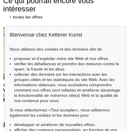
Ce qui pourrait encore vous
intéresser
+
toutes les offres
Bienvenue chez Ketterer Kunst
Nous utilisons des cookies et des données afin de
proposer et d’exploiter notre site Web et nos offres.
vérifier les défaillances et prendre des mesures contre le
spam, la fraude et les abus.
collecter des données sur les interactions avec les
groupes cibles et les statistiques du site Web. Avec les
Auction 611 - Lot 123000200
informations obtenues, nous souhaitons comprendre
WILLI BAUMEISTER
comment nos offres sont utilisées et améliorer davantage
Landschaft mit rotem Bogen (Sommerfest)
, 1948
la fonctionnalité de notre/nos site(s) Web et la qualité de
Estimation:
€ 70,000
nos contenus pour vous.
Si vous sélectionnez «Tout accepter», nous utiliserons
également les cookies et les données pour
Karl Schmidt-Rottluff - Objets vendus
développer et améliorer de nouvelles offres.
afficher des contenus personnalisés, en fonction de vos