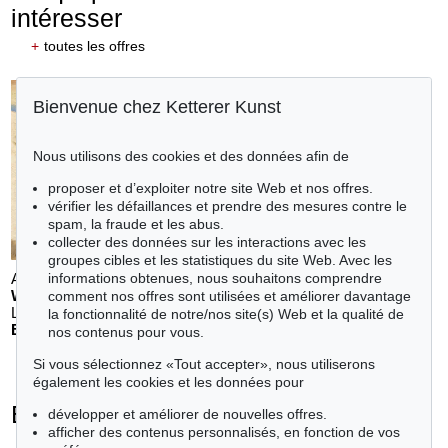
intéresser
+
toutes les offres
Bienvenue chez Ketterer Kunst
Nous utilisons des cookies et des données afin de
proposer et d’exploiter notre site Web et nos offres.
vérifier les défaillances et prendre des mesures contre le
spam, la fraude et les abus.
collecter des données sur les interactions avec les
groupes cibles et les statistiques du site Web. Avec les
Auction 611 - Lot 123000200
informations obtenues, nous souhaitons comprendre
WILLI BAUMEISTER
comment nos offres sont utilisées et améliorer davantage
Landschaft mit rotem Bogen (Sommerfest)
, 1948
la fonctionnalité de notre/nos site(s) Web et la qualité de
Estimation:
€ 70,000
nos contenus pour vous.
Si vous sélectionnez «Tout accepter», nous utiliserons
également les cookies et les données pour
Erich Heckel - Objets vendus
développer et améliorer de nouvelles offres.
afficher des contenus personnalisés, en fonction de vos
+
toutes les offres