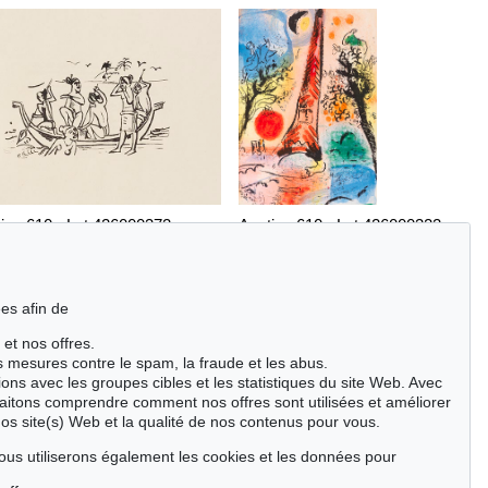
ion 610 - Lot 426000372
Auction 610 - Lot 426000322
RMANN MAX PECHSTEIN
MARC CHAGALL
ebilder
, 1919
Chagall Lithographe. Bde. 1-3
, 1960
mation:
€ 1,600
Estimation:
€ 1,000
es afin de
 et nos offres.
es mesures contre le spam, la fraude et les abus.
ions avec les groupes cibles et les statistiques du site Web. Avec
aitons comprendre comment nos offres sont utilisées et améliorer
nos site(s) Web et la qualité de nos contenus pour vous.
ous utiliserons également les cookies et les données pour