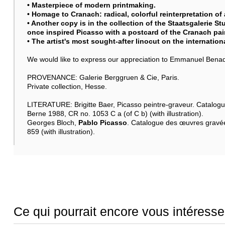
• Masterpiece of modern printmaking.
• Homage to Cranach: radical, colorful reinterpretation of
• Another copy is in the collection of the Staatsgalerie St
once inspired Picasso with a postcard of the Cranach pai
• The artist's most sought-after linocut on the internatio
We would like to express our appreciation to Emmanuel Benador 
PROVENANCE: Galerie Berggruen & Cie, Paris.
Private collection, Hesse.
LITERATURE: Brigitte Baer, Picasso peintre-graveur. Catalogu
Berne 1988, CR no. 1053 C a (of C b) (with illustration).
Georges Bloch,
Pablo Picasso
. Catalogue des œuvres gravée
859 (with illustration).
Ce qui pourrait encore vous intéresse