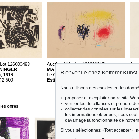
 Lot 126000483
Auction 610 - Lot 426000315
Auct
ININGER
MARC CHAGALL
HE
Bienvenue chez Ketterer Kunst
n
, 1919
Le Coq rouge
, 1957
Reis
 2,500
Estimation:
€ 1,800
Esti
Nous utilisons des cookies et des donné
proposer et d’exploiter notre site Web
vérifier les défaillances et prendre d
les offres
collecter des données sur les interact
les informations obtenues, nous souh
davantage la fonctionnalité de notre/
Si vous sélectionnez «Tout accepter», n