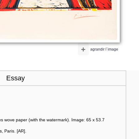
+
agrandir l´image
Essay
s wove paper (with the watermark). Image: 65 x 53.7
s, Paris. [AR].