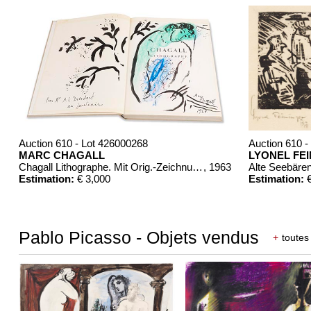
Auction 610 - Lot 426000268
Auction 610 -
MARC CHAGALL
LYONEL FE
Chagall Lithographe. Mit Orig.-Zeichnung von Chagall
, 1963
Alte Seebäre
Estimation:
€ 3,000
Estimation:
€
Pablo Picasso - Objets vendus
+
toutes 