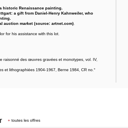
 a historic Renaissance painting.
uttgart: a gift from Daniel-Henry Kahnweiler, who
nting.
nal auction market (source: artnet.com)
.
for his assistance with this lot.
e raisonné des œuvres gravées et monotypes, vol. IV,
s et lithographiées 1904-1967, Berne 1984, CR no.°
r
+
toutes les offres