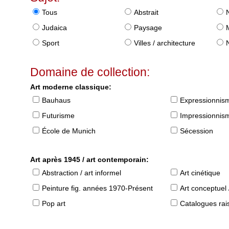
Tous
Abstrait
Judaica
Paysage
Sport
Villes / architecture
Domaine de collection:
Art moderne classique:
Bauhaus
Expressionnis
Futurisme
Impressionnis
École de Munich
Sécession
Art après 1945 / art contemporain:
Abstraction / art informel
Art cinétique
Peinture fig. années 1970-Présent
Art conceptuel 
Pop art
Catalogues raisonné