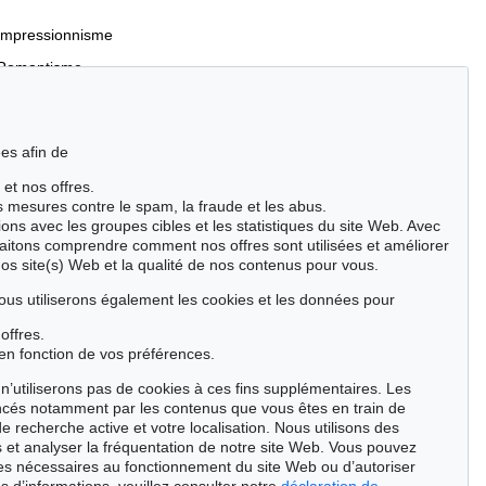
Impressionnisme
Romantisme
es afin de
 et nos offres.
Incunables et livres du XVIe siècle
es mesures contre le spam, la fraude et les abus.
Manuscrits anciens
ions avec les groupes cibles et les statistiques du site Web. Avec
aitons comprendre comment nos offres sont utilisées et améliorer
Événements clés des sciences naturelles
nos site(s) Web et la qualité de nos contenus pour vous.
Cimélie
ous utiliserons également les cookies et les données pour
offres.
Chercher
en fonction de vos préférences.
n’utiliserons pas de cookies à ces fins supplémentaires. Les
ncés notamment par les contenus que vous êtes en train de
de recherche active et votre localisation. Nous utilisons des
 et analyser la fréquentation de notre site Web. Vous pouvez
ies nécessaires au fonctionnement du site Web ou d’autoriser