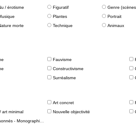
Nu / érotisme
Figuratif
Genre (scènes quot
Musique
Plantes
Portrait
Nature morte
Technique
Animaux
me
Fauvisme
me
Constructivisme
Surréalisme
Art concret
/ art minimal
Nouvelle objectivité
s - Monographies d'artistes