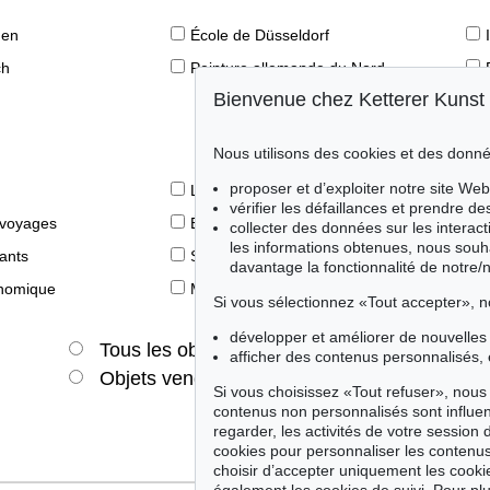
den
École de Düsseldorf
ch
Peinture allemande du Nord
Bienvenue chez Ketterer Kunst
Nous utilisons des cookies et des donné
proposer et d’exploiter notre site Web
Le livre des Modernes
vérifier les défaillances et prendre d
 voyages
Éditions princeps
collecter des données sur les interact
les informations obtenues, nous souh
fants
Style de vie
davantage la fonctionnalité de notre/
onomique
Merveilles de la nature
Si vous sélectionnez «Tout accepter», n
développer et améliorer de nouvelles 
Tous les objets
Offres actuelles
afficher des contenus personnalisés, 
Objets vendus
Si vous choisissez «Tout refuser», nous 
contenus non personnalisés sont influe
regarder, les activités de votre session 
cookies pour personnaliser les contenus
choisir d’accepter uniquement les cook