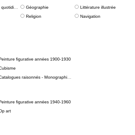
idiennes)
Géographie
Littérature illustrée
Religion
Navigation
Peinture figurative années 1900-1930
Cubisme
Catalogues raisonnés - Monographies d'artistes
Peinture figurative années 1940-1960
Op art