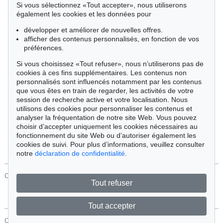
Si vous sélectionnez «Tout accepter», nous utiliserons
Cimélie
également les cookies et les données pour
développer et améliorer de nouvelles offres.
afficher des contenus personnalisés, en fonction de vos
Trier par:
préférences.
Si vous choisissez «Tout refuser», nous n’utiliserons pas de
cookies à ces fins supplémentaires. Les contenus non
Tous les objets
personnalisés sont influencés notamment par les contenus
Offres actuelles
que vous êtes en train de regarder, les activités de votre
Objets vendus
session de recherche active et votre localisation. Nous
utilisons des cookies pour personnaliser les contenus et
analyser la fréquentation de notre site Web. Vous pouvez
Chercher
choisir d’accepter uniquement les cookies nécessaires au
fonctionnement du site Web ou d’autoriser également les
cookies de suivi. Pour plus d’informations, veuillez consulter
notre
déclaration de confidentialité
.
CONTACT
Protection Des Données
Tout refuser
Tout accepter
CONTACT
Protection Des Données