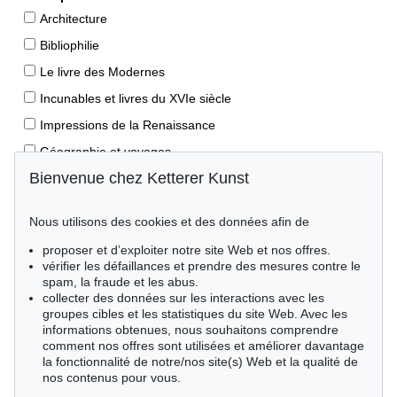
Architecture
Bibliophilie
Le livre des Modernes
Incunables et livres du XVIe siècle
Impressions de la Renaissance
Géographie et voyages
Bienvenue chez Ketterer Kunst
Éditions princeps
Manuscrits anciens
Nous utilisons des cookies et des données afin de
Autographes
proposer et d’exploiter notre site Web et nos offres.
Livres pour enfants
vérifier les défaillances et prendre des mesures contre le
spam, la fraude et les abus.
Style de vie
collecter des données sur les interactions avec les
Événements clés des sciences naturelles
groupes cibles et les statistiques du site Web. Avec les
informations obtenues, nous souhaitons comprendre
Littérature mondiale
comment nos offres sont utilisées et améliorer davantage
la fonctionnalité de notre/nos site(s) Web et la qualité de
Littérature économique
nos contenus pour vous.
Merveilles de la nature