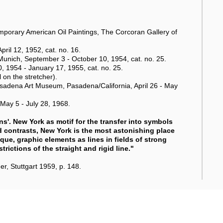
porary American Oil Paintings, The Corcoran Gallery of
pril 12, 1952, cat. no. 16.
unich, September 3 - October 10, 1954, cat. no. 25.
 1954 - January 17, 1955, cat. no. 25.
 on the stretcher).
sadena Art Museum, Pasadena/California, April 26 - May
May 5 - July 28, 1968.
ns'. New York as motif for the transfer into symbols
 contrasts, New York is the most astonishing place
que, graphic elements as lines in fields of strong
rictions of the straight and rigid line."
r, Stuttgart 1959, p. 148.