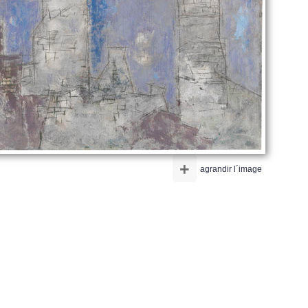
+
agrandir l´image