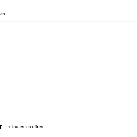
res
r
+
toutes les offres