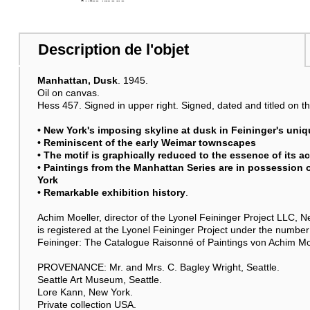
Autre image
Description de l'objet
Manhattan, Dusk
. 1945.
Autre image
Oil on canvas.
Hess 457. Signed in upper right. Signed, dated and titled on th
• New York's imposing skyline at dusk in Feininger's uniq
• Reminiscent of the early Weimar townscapes
• The motif is graphically reduced to the essence of its a
• Paintings from the Manhattan Series are in possession
Raumbeispiel
York
• Remarkable exhibition history
.
Achim Moeller, director of the Lyonel Feininger Project LLC, New
is registered at the Lyonel Feininger Project under the number
Feininger: The Catalogue Raisonné of Paintings von Achim Mo
PROVENANCE: Mr. and Mrs. C. Bagley Wright, Seattle.
Seattle Art Museum, Seattle.
Lore Kann, New York.
Private collection USA.