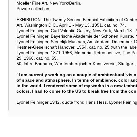
Moeller Fine Art, New York/Berlin.
Private collection.
EXHIBITION: The Twenty Second Biennial Exhibition of Contem
Art, Washington D.C., April 1 - May 13, 1951, cat. no. 74.
Lyonel Feininger, Curt Valentin Gallery, New York, March 18 - A
Lyonel Feininger, Bayerische Akademie der Schönen Künste, M
Lyonel Feininger, Stedelijk Museum, Amsterdam, December 10,
Kestner-Gesellschaft Hanover, 1954, cat. no. 25 (with the label
Lyonel Feininger, 1871-1956, Memorial Retrospective, The Pa
29, 1966, cat. no. 59.
50 Jahre Bauhaus, Württembergischer Kunstverein, Stuttgart, 
"I am currently working on a couple of architectural 'visio
of space and atmosphere. In terms of ambience, color and
in the world. I rendered some of my works in a new techni
colors. I had to come to the US to break free from the const
Lyonel Feininger 1942, quote from: Hans Hess, Lyonel Feininge