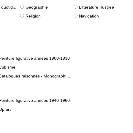
idiennes)
Géographie
Littérature illustrée
Religion
Navigation
Peinture figurative années 1900-1930
Cubisme
Catalogues raisonnés - Monographies d'artistes
Peinture figurative années 1940-1960
Op art