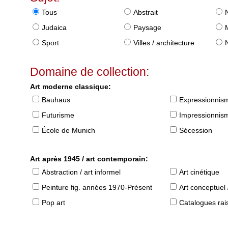
Tous
Abstrait
Judaica
Paysage
Sport
Villes / architecture
Domaine de collection:
Art moderne classique:
Bauhaus
Expressionnis
Futurisme
Impressionnis
École de Munich
Sécession
Art après 1945 / art contemporain:
Abstraction / art informel
Art cinétique
Peinture fig. années 1970-Présent
Art conceptuel 
Pop art
Catalogues raisonné