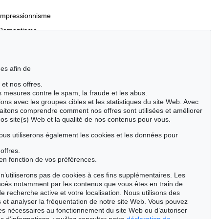
Impressionnisme
Romantisme
es afin de
 et nos offres.
Incunables et livres du XVIe siècle
es mesures contre le spam, la fraude et les abus.
Manuscrits anciens
ions avec les groupes cibles et les statistiques du site Web. Avec
aitons comprendre comment nos offres sont utilisées et améliorer
Événements clés des sciences naturelles
nos site(s) Web et la qualité de nos contenus pour vous.
Cimélie
ous utiliserons également les cookies et les données pour
offres.
Chercher
en fonction de vos préférences.
n’utiliserons pas de cookies à ces fins supplémentaires. Les
ncés notamment par les contenus que vous êtes en train de
de recherche active et votre localisation. Nous utilisons des
 et analyser la fréquentation de notre site Web. Vous pouvez
ies nécessaires au fonctionnement du site Web ou d’autoriser