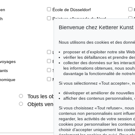
den
École de Düsseldorf
ch
Peinture allemande du Nord
Bienvenue chez Ketterer Kunst
Nous utilisons des cookies et des donné
proposer et d’exploiter notre site Web
Le livre des Modernes
vérifier les défaillances et prendre d
 voyages
Éditions princeps
collecter des données sur les interact
les informations obtenues, nous souh
fants
Style de vie
davantage la fonctionnalité de notre/
onomique
Merveilles de la nature
Si vous sélectionnez «Tout accepter», n
développer et améliorer de nouvelles 
Tous les objets
Offres actuelles
afficher des contenus personnalisés, 
Objets vendus
Si vous choisissez «Tout refuser», nous 
contenus non personnalisés sont influe
regarder, les activités de votre session 
cookies pour personnaliser les contenus
choisir d’accepter uniquement les cook