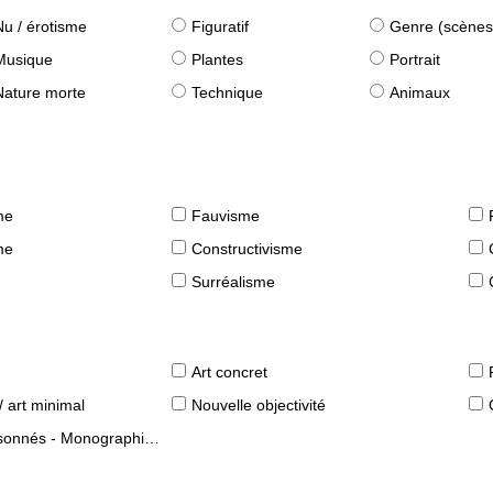
Nu / érotisme
Figuratif
Genre (scènes quot
Musique
Plantes
Portrait
Nature morte
Technique
Animaux
me
Fauvisme
me
Constructivisme
Surréalisme
Art concret
/ art minimal
Nouvelle objectivité
s - Monographies d'artistes