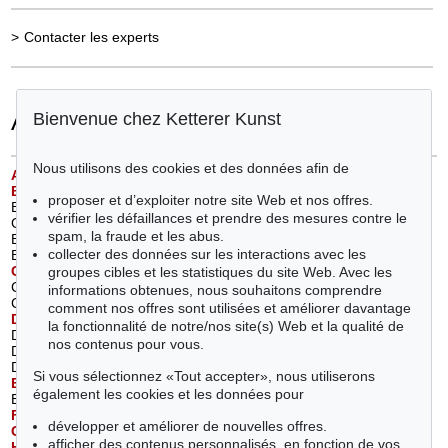
>
Contacter les experts
Artiste
Bienvenue chez Ketterer Kunst
Nous utilisons des cookies et des données afin de
A
ckermann, Max
(1)
Kokoschka, Oskar (1)
B
arlach, Ernst
(2)
Kolle gen. vom Hügel, Helmut (1)
proposer et d’exploiter notre site Web et nos offres.
Bechtejeff, Wladimir
L
empicka, Tamara de
(1)
vérifier les défaillances et prendre des mesures contre le
Georgiewitsch von (1)
Liebermann, Max (1)
spam, la fraude et les abus.
Beckmann, Max (1)
M
acke, August
(1)
collecter des données sur les interactions avec les
Bloch, Albert (1)
Mataré, Ewald (1)
C
aspar-Filser, Maria
(1)
Meidner, Ludwig (1)
groupes cibles et les statistiques du site Web. Avec les
Chagall, Marc (3)
Miró, Joan (1)
informations obtenues, nous souhaitons comprendre
Cucuel, Edward (1)
Mueller, Otto (2)
comment nos offres sont utilisées et améliorer davantage
D
alí, Salvador
(2)
Münter, Gabriele (3)
la fonctionnalité de notre/nos site(s) Web et la qualité de
Delaunay-Terk, Sonia (1)
N
olde, Emil
(4)
nos contenus pour vous.
Dill, Otto (1)
O
phey, Walter
(1)
Dongen, Kees van (1)
P
echstein, Hermann Max
(1)
Si vous sélectionnez «Tout accepter», nous utiliserons
E
berz, Josef
(1)
Picasso, Pablo (3)
également les cookies et les données pour
Ende, Edgar (1)
R
ée, Anita
(1)
F
uhr, Franz Xaver
(1)
Rodin, Auguste (1)
développer et améliorer de nouvelles offres.
G
iacometti, Diego
(2)
Rohlfs, Christian (5)
afficher des contenus personnalisés, en fonction de vos
H
agemeister, Karl
(1)
S
chmidt-Rottluff, Karl
(4)