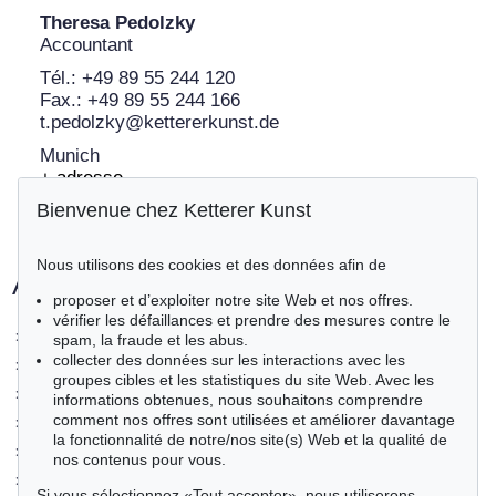
Theresa Pedolzky
Accountant
Tél.: +49 89 55 244 120
Fax.: +49 89 55 244 166
t.pedolzky@kettererkunst.de
Munich
+ adresse
Bienvenue chez Ketterer Kunst
Nous utilisons des cookies et des données afin de
Autres départements
proposer et d’exploiter notre site Web et nos offres.
vérifier les défaillances et prendre des mesures contre le
>
Lieux / représentants
spam, la fraude et les abus.
collecter des données sur les interactions avec les
>
Service client
groupes cibles et les statistiques du site Web. Avec les
>
Contemporary Art
informations obtenues, nous souhaitons comprendre
comment nos offres sont utilisées et améliorer davantage
>
Modern Art
la fonctionnalité de notre/nos site(s) Web et la qualité de
>
19th Century Art
nos contenus pour vous.
>
Livres précieux
Si vous sélectionnez «Tout accepter», nous utiliserons