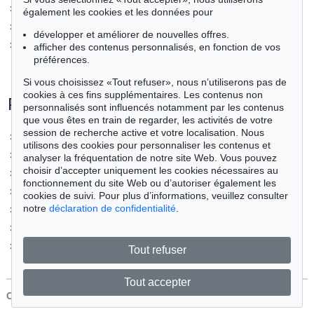
>
Catalogage et recherche de provenance
également les cookies et les données pour
>
Expédition
développer et améliorer de nouvelles offres.
>
Administration
afficher des contenus personnalisés, en fonction de vos
préférences.
Si vous choisissez «Tout refuser», nous n’utiliserons pas de
cookies à ces fins supplémentaires. Les contenus non
Plus d'informations
personnalisés sont influencés notamment par les contenus
que vous êtes en train de regarder, les activités de votre
session de recherche active et votre localisation. Nous
>
Exportation
utilisons des cookies pour personnaliser les contenus et
>
Facturation - paiement
analyser la fréquentation de notre site Web. Vous pouvez
choisir d’accepter uniquement les cookies nécessaires au
>
Imposition régulière
fonctionnement du site Web ou d’autoriser également les
>
Imposition différentielle
cookies de suivi. Pour plus d’informations, veuillez consulter
notre
déclaration de confidentialité
.
>
Remboursement impôt préalable/TVA
>
Prix final
>
Participation au droit de suite
Tout refuser
Tout accepter
CONTACT
Protection Des Données