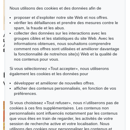
Nous utilisons des cookies et des données afin de
proposer et d’exploiter notre site Web et nos offres.
vérifier les défaillances et prendre des mesures contre le
spam, la fraude et les abus.
collecter des données sur les interactions avec les
Auction 610 - Lot 126000483
groupes cibles et les statistiques du site Web. Avec les
LYONEL FEININGER
informations obtenues, nous souhaitons comprendre
Alte Seebären
, 1919
comment nos offres sont utilisées et améliorer davantage
Estimation:
€ 2,500
la fonctionnalité de notre/nos site(s) Web et la qualité de
nos contenus pour vous.
Si vous sélectionnez «Tout accepter», nous utiliserons
Ernst Ludwig Kirchner - Objets
également les cookies et les données pour
vendus
développer et améliorer de nouvelles offres.
afficher des contenus personnalisés, en fonction de vos
+
toutes les offres
préférences.
Si vous choisissez «Tout refuser», nous n’utiliserons pas de
cookies à ces fins supplémentaires. Les contenus non
personnalisés sont influencés notamment par les contenus
Auction 610 - Lot 426000372
que vous êtes en train de regarder, les activités de votre
HERMANN MAX PECHSTEIN
session de recherche active et votre localisation. Nous
Reisebilder
, 1919
Estimation:
€ 1,600
utilisons des cookies pour personnaliser les contenus et