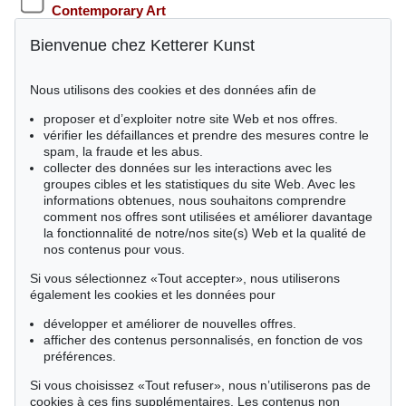
Contemporary Art
Bienvenue chez Ketterer Kunst
May / November - Hamburg
Rare Books
Nous utilisons des cookies et des données afin de
proposer et d’exploiter notre site Web et nos offres.
vérifier les défaillances et prendre des mesures contre le
Êtes-vous intéressés par ce(s) secteur(s)?
spam, la fraude et les abus.
collecter des données sur les interactions avec les
Art abstrait avant 45
groupes cibles et les statistiques du site Web. Avec les
Constructivisme
informations obtenues, nous souhaitons comprendre
Bibliophilie
comment nos offres sont utilisées et améliorer davantage
Livre de peintre
la fonctionnalité de notre/nos site(s) Web et la qualité de
Art abstrait d'après 45
nos contenus pour vous.
Le livre des Modernes
Art figuratif de 1970 à nos jours
Si vous sélectionnez «Tout accepter», nous utiliserons
également les cookies et les données pour
développer et améliorer de nouvelles offres.
RGPD
afficher des contenus personnalisés, en fonction de vos
J’accepte de recevoir de la part de Ketterer Kunst GmbH &
préférences.
Co KG des courriels d’information sur des artistes,
Si vous choisissez «Tout refuser», nous n’utiliserons pas de
domaines et dates sélectionnés. Mes données seront
cookies à ces fins supplémentaires. Les contenus non
utilisées exclusivement à cette fin et ne seront pas