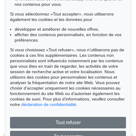
nos contenus pour vous.
Si vous sélectionnez «Tout accepter», nous utiliserons
également les cookies et les données pour
développer et améliorer de nouvelles offres.
afficher des contenus personnalisés, en fonction de vos
préférences.
Si vous choisissez «Tout refuser», nous n’utiliserons pas de
cookies à ces fins supplémentaires. Les contenus non
personnalisés sont influencés notamment par les contenus
que vous êtes en train de regarder, les activités de votre
session de recherche active et votre localisation. Nous
utilisons des cookies pour personnaliser les contenus et
analyser la fréquentation de notre site Web. Vous pouvez
Vente 610 - lot 426000322
choisir d’accepter uniquement les cookies nécessaires au
Marc Chagall
fonctionnement du site Web ou d’autoriser également les
Chagall Lithographe. Bde. 1-3
,
1960
cookies de suivi. Pour plus d’informations, veuillez consulter
Estimation:
€ 1,000
notre
déclaration de confidentialité
.
Tout refuser