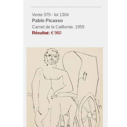
Vente 379 - lot 1304
Pablo Picasso
Carnet de la Californie. 1959
Résultat:
€ 960